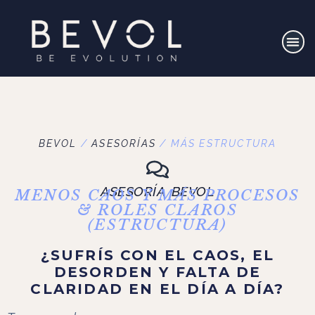
BEVOL
/
ASESORÍAS
/
MÁS ESTRUCTURA
ASESORÍA BEVOL
MENOS CAOS Y MÁS PROCESOS
& ROLES CLAROS
(ESTRUCTURA)
¿SUFRÍS CON EL CAOS, EL
DESORDEN Y FALTA DE
CLARIDAD EN EL DÍA A DÍA?