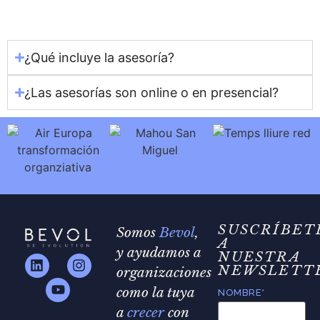
¿Qué incluye la asesoría?
¿Las asesorías son online o en presencial?
SUSCRÍBET
Somos
Bevol
,
A
y ayudamos a
NUESTRA
NEWSLETT
organizaciones
como la tuya
NOMBRE*
a
crecer
con