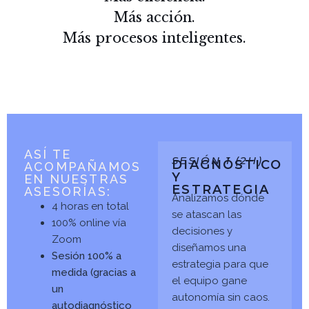
Más acción.
Más procesos inteligentes.
ASÍ TE
SESIÓN 1 (2H)
DIAGNÓSTICO
ACOMPAÑAMOS
Y
EN NUESTRAS
ESTRATEGIA
ASESORÍAS:
Analizamos dónde
4 horas en total
se atascan las
100% online vía
decisiones y
Zoom
diseñamos una
Sesión 100% a
estrategia para que
medida (gracias a
el equipo gane
un
autonomía sin caos.
autodiagnóstico