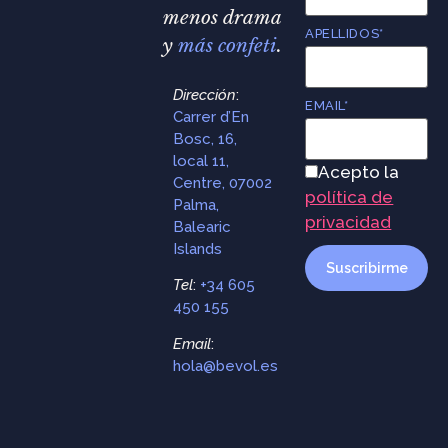
menos drama
APELLIDOS*
y
más confeti
.
Dirección
:
EMAIL*
Carrer d’En
Bosc, 16,
local 11,
Acepto la
Centre, 07002
política de
Palma,
privacidad
Balearic
Islands
Tel
:
+34 605
450 155
Email
:
hola@bevol.es