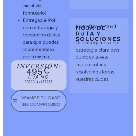
inicial vía
formulario)
Entregable Pdf
SESIÓN 2 (2H)
con estrategia y
HOJA DE
RUTA Y
resolución dudas
SOLUCIONES
para que puedas
Os entregamos una
implementarlo
estrategia clara con
por ti misma.
puntos clave a
implementar y
INVERSIÓN:
495€
resolvemos todas
(IVA NO
vuestras dudas.
INCLUIDO)
VEAMOS TU CASO
SIN COMPROMISO