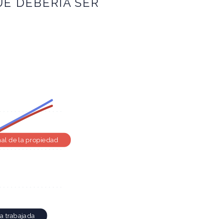
E DEBERÍA SER
nal de la propiedad
a trabajada