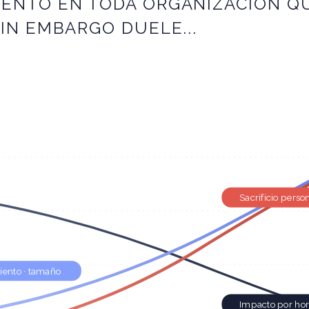
ENTO EN TODA ORGANIZACIÓN QU
IN EMBARGO DUELE...
Sacrificio perso
iento · tamaño
Impacto por hor