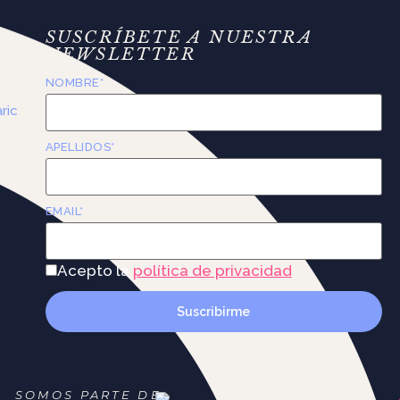
SUSCRÍBETE A NUESTRA
a a
NEWSLETTER
NOMBRE*
ric
APELLIDOS*
EMAIL*
Acepto la
política de privacidad
SOMOS PARTE DE: