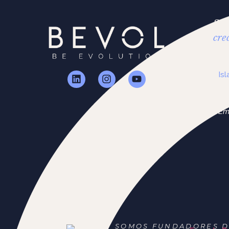
So
cre
Di
Is
Tel
Em
SOMOS FUNDADORES D