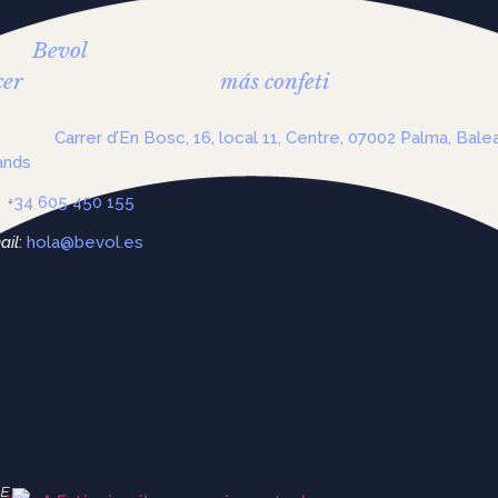
mos
Bevol
, y ayudamos a organizaciones como la tuy
cer
con menos drama y
más confeti
.
rección
:
Carrer d’En Bosc, 16, local 11, Centre, 07002 Palma, Balea
lands
:
+34 605 450 155
ail
:
hola@bevol.es
E: