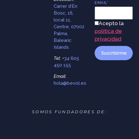
EMAIL*
Carrer d’En
Bosc, 16,
local 11,
Acepto la
Centre, 07002
política de
Palma,
privacidad
Balearic
Islands
Tel
:
+34 605
450 155
Email
:
hola@bevol.es
SOMOS FUNDADORES DE: