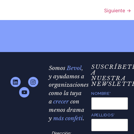
Siguiente
→
SUSCRÍBET
Somos
Bevol
,
A
y ayudamos a
NUESTRA
NEWSLETT
organizaciones
como la tuya
NOMBRE*
a
crecer
con
menos drama
APELLIDOS*
y
más confeti
.
Dirección
: